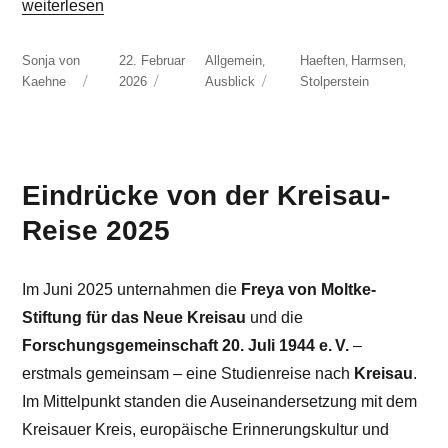
„Stolperstein für Werner von Haeften“
weiterlesen
Autor
Veröffentlicht
Kategorien
Schlagwörter
,
,
,
Sonja von
22. Februar
Allgemein
Haeften
Harmsen
am
Kaehne
2026
Ausblick
Stolperstein
Eindrücke von der Kreisau-
Reise 2025
Im Juni 2025 unternahmen die
Freya von Moltke-
Stiftung für das Neue Kreisau
und die
Forschungsgemeinschaft 20. Juli 1944 e. V.
–
erstmals gemeinsam – eine Studienreise nach
Kreisau
.
Im Mittelpunkt standen die Auseinandersetzung mit dem
Kreisauer Kreis, europäische Erinnerungskultur und