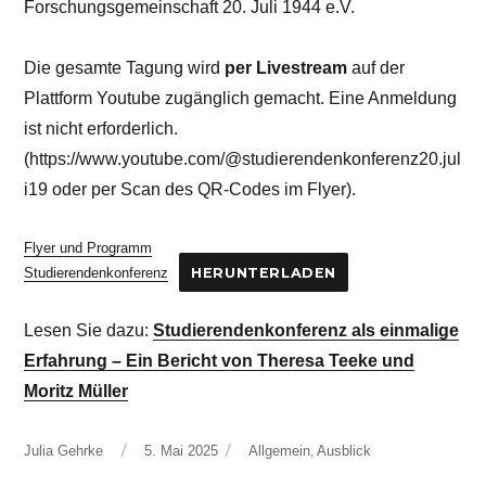
Forschungsgemeinschaft 20. Juli 1944 e.V.
Die gesamte Tagung wird
per Livestream
auf der
Plattform Youtube zugänglich gemacht. Eine Anmeldung
ist nicht erforderlich.
(https://www.youtube.com/@studierendenkonferenz20.jul
i19 oder per Scan des QR-Codes im Flyer).
Flyer und Programm
Studierendenkonferenz
HERUNTERLADEN
Lesen Sie dazu:
Studierendenkonferenz als einmalige
Erfahrung – Ein Bericht von Theresa Teeke und
Moritz Müller
Autor
Veröffentlicht
Kategorien
,
Julia Gehrke
5. Mai 2025
Allgemein
Ausblick
am