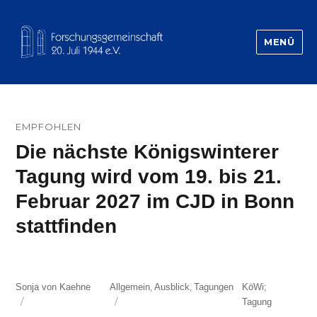
MENÜ
Forschungsgemeinschaft 20.Juli 1944
EMPFOHLEN
Die nächste Königswinterer
Tagung wird vom 19. bis 21.
Februar 2027 im CJD in Bonn
stattfinden
Autor
Kategorien
Schlagwörter
,
,
Sonja von Kaehne
Allgemein
Ausblick
Tagungen
KöWi;
Tagung