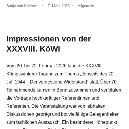
Autor
Veröffentlicht
Kategorien
Sonja von Kaehne
7. März 2026
Allgemein
am
Impressionen von der
XXXVIII. KöWi
Vom 20. bis 22. Februar 2026 fand die XXXVIII.
Königswinterer Tagung zum Thema „Jenseits des 20.
Juli 1944 – Der vergessene Widerstand“ statt. Über 70
Teilnehmende kamen in Bonn zusammen und verfolgten
die Vorträge hochkarätiger Referentinnen und
Referenten. Die Veranstaltung war von lebhaften
Diskussionen geprägt und bot vielfältige Gelegenheiten
zum fachlichen Austausch. Ein besonderer Höhepunkt