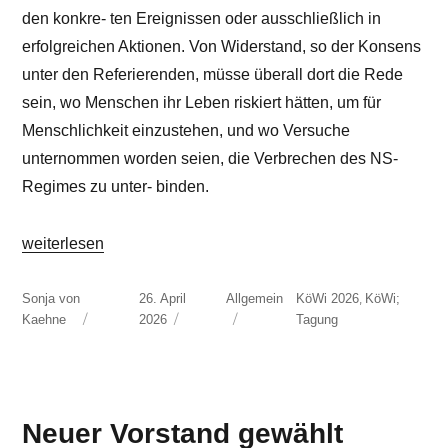
den konkre- ten Ereignissen oder ausschließlich in
erfolgreichen Aktionen. Von Widerstand, so der Konsens
unter den Referierenden, müsse überall dort die Rede
sein, wo Menschen ihr Leben riskiert hätten, um für
Menschlichkeit einzustehen, und wo Versuche
unternommen worden seien, die Verbrechen des NS-
Regimes zu unter- binden.
„Jenseits des 20. Juli 1944 – der vergessen Widerstand.“
weiterlesen
Autor
Veröffentlicht
Kategorien
Schlagwörter
,
Sonja von
26. April
Allgemein
KöWi 2026
KöWi;
am
Kaehne
2026
Tagung
Neuer Vorstand gewählt