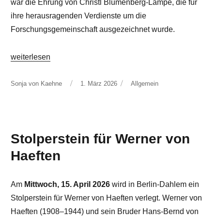
war die Ehrung von Christl Blumenberg-Lampe, die für
ihre herausragenden Verdienste um die
Forschungsgemeinschaft ausgezeichnet wurde.
„Impressionen von der XXXVIII. KöWi“
weiterlesen
Autor
Veröffentlicht
Kategorien
Sonja von Kaehne
1. März 2026
Allgemein
am
Stolperstein für Werner von
Haeften
Am
Mittwoch, 15. April 2026
wird in Berlin-Dahlem ein
Stolperstein für Werner von Haeften verlegt. Werner von
Haeften (1908–1944) und sein Bruder Hans-Bernd von