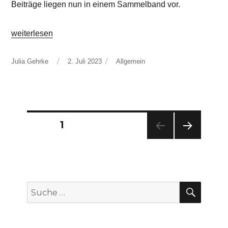
Beiträge liegen nun in einem Sammelband vor.
„In aller Munde und vor aller Augen? Die Wahrnehmung de
weiterlesen
Autor
Veröffentlicht
Kategorien
Julia Gehrke
2. Juli 2023
Allgemein
am
Seitennummerierung
SEITE
1
NÄC
der
HST
E
Beiträge
SEIT
E
SUCH
Suche
nach: